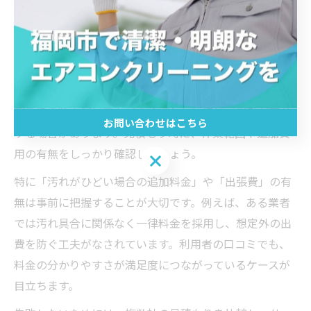
エアコンクリーニング業者の料金比較ポイント
エアコンクリーニングの業者選びで最も重視すべきポイ
ントは、料金体系の明確さとサービス内容のバランスで
す。多くの業者が「基本料金」を設定していますが、内
部洗浄や防カビ加工などのオプション追加で総額が変動
お問い合わせはこちら
する場合があります。見積もり時に、作業範囲や追加費
用の有無をしっかり確認しましょう。
お問い合わせはこちら
特に「汚れがひどい場合の追加料金」や「出張費」の有
無は事前に把握することが大切です。例えば、ある業者
では汚れ具合に関係なく一律料金を採用し、想定外の出
費を防ぐ工夫がなされています。利用者の口コミでも、
料金の分かりやすさが満足度につながっているケースが
目立ちます。