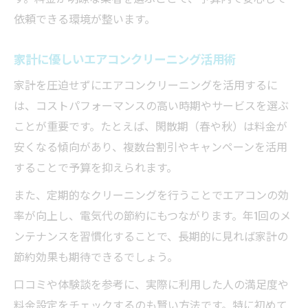
方
依頼できる環境が整います。
オプション費用も含めた総額比較の重要性
家計に優しいエアコンクリーニング活用術
信頼できるエアコンクリーニング業者の見
家計を圧迫せずにエアコンクリーニングを活用するに
極め方
は、コストパフォーマンスの高い時期やサービスを選ぶ
健康維持に役立つエアコンクリーニング頻度の
ことが重要です。たとえば、閑散期（春や秋）は料金が
目安
安くなる傾向があり、複数台割引やキャンペーンを活用
エアコンクリーニング適切な頻度と予算の
することで予算を抑えられます。
関係
また、定期的なクリーニングを行うことでエアコンの効
健康な空気環境を保つための頻度と費用バ
率が向上し、電気代の節約にもつながります。年1回のメ
ランス
ンテナンスを習慣化することで、長期的に見れば家計の
家庭環境別に変わるエアコンクリーニング
節約効果も期待できるでしょう。
推奨頻度
口コミや体験談を参考に、実際に利用した人の満足度や
予算内で実現するエアコンクリーニング計
料金設定をチェックするのも賢い方法です。特に初めて
画例