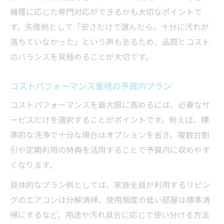
ツ
機種に応じた専門対応ができるかも大切なポイントで
見積もり比較でエアコンクリーニング費用
す。失敗例として「安さだけで選んだら、十分に汚れが
節約
落ちていなかった」という声もあるため、品質とコスト
エアコンクリーニングの割引活用テクニッ
のバランスを見極めることが大切です。
ク
失敗しないためのエアコンクリーニング業
コストパフォーマンス重視の予算内プラン
者選び
コストパフォーマンスを最大限に高めるには、必要なサ
時期を選んで費用を大幅に節約する方法
ービスだけを選択することがポイントです。例えば、標
オプション追加を見極める費用節約ポイン
準的な洗浄で十分な場合はオプションを省き、複数台割
ト
引や定期利用の特典を活用することで予算内に収めやす
くなります。
具体的なプラン例としては、家族全員が利用するリビン
グのエアコンは分解清掃、使用頻度の低い部屋は標準清
掃にするなど、用途や汚れ具合に応じて使い分ける方法