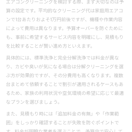
エアコンクリーニングを検討する際、まず大切なのは予
徴
算の設定です。平均的なクリーニング代は家庭用エアコ
エアコンクリーニング料金比較で見極める
ンで1台あたりおよそ1万円前後ですが、機種や作業内容
基準
によって費用は異なります。予算オーバーを防ぐために
相場を知って賢く選ぶためのチェックポイ
も、事前に希望するサービス内容を明確にし、見積もり
ント
を比較することが賢い進め方といえます。
見積もりを活用したエアコンクリーニング
具体的には、標準洗浄と完全分解洗浄では料金が異な
費用管理
り、カビや臭いが気になる場合は分解クリーニングを選
安心を得るためのエアコンクリーニング料金比
ぶ方が効果的ですが、その分費用も高くなります。複数
較術
台まとめて依頼することで割引が適用されるケースもあ
るため、家族の利用状況や空気環境の希望に応じて最適
エアコンクリーニング業者の料金比較ポイ
なプランを選びましょう。
ント
口コミで分かるエアコンクリーニング費用
また、見積もり時には「追加料金の有無」や「作業範
の差
囲」をしっかり確認することが失敗を防ぐポイントで
エアコンクリーニング失敗例から学ぶ選び
す。料金が明瞭な業者を選ぶことで、予算内で安心して