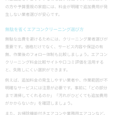
の方や予算重視の家庭には、料金が明確で追加費用が発
エアコンクリーニングを年1回行うメリット
生しない業者選びが安心です。
コスパ重視で選ぶエアコンクリーニングのポイ
ント
無駄を省くエアコンクリーニング選び方
エアコンクリーニング費用を抑える選び方
無駄な出費を避けるためには、クリーニング業者選びが
ガイド
重要です。価格だけでなく、サービス内容や保証の有
コスパ重視のエアコンクリーニング業者の
無、作業後のフォロー体制も比較しましょう。エアコン
探し方
クリーニング料金比較サイトや口コミ評価を活用する
無駄な出費を防ぐエアコンクリーニング依
と、失敗しにくい選択ができます。
頼法
例えば、追加料金の発生しやすい業者や、作業範囲が不
まとめて依頼することで費用を抑えるポイ
明確なサービスには注意が必要です。事前に「どの部分
ント
まで清掃してくれるのか」「汚れがひどくても追加費用
エアコンクリーニング料金の賢い比較方法
がかからないか」を確認しましょう。
失敗しないエアコンクリーニング費用節約のコ
また、お掃除機能付きエアコンや業務用エアコンなど、