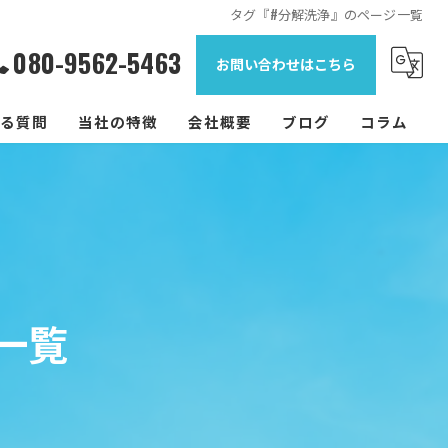
タグ『#分解洗浄』のページ一覧
080-9562-5463
お問い合わせはこちら
る質問
当社の特徴
会社概要
ブログ
コラム
臭い
カビ
汚れ
一覧
天井埋込型
壁掛け型