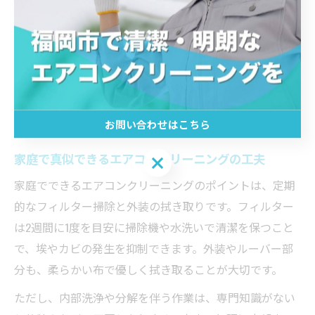
持しやすくなります。清掃前後の動作確認や水漏れチェ
ックも欠かせない工程です。
このような専門的な清掃ポイントを押さえることで、家
族の健康リスクを最小限に抑え、エアコンの寿命延長や
省エネにもつながります。経験豊富な業者のアドバイス
を参考に、安心して依頼すると良いでしょう。
お問い合わせはこちら
家庭で真似できるエアコンクリーニングの工夫
お問い合わせはこちら
家庭でできるエアコンクリーニングのポイントは、定期
的なフィルター掃除と外装の拭き取りです。フィルター
は2週間に1度を目安に掃除機や水洗いで清潔を保つこと
で、埃やカビの発生を抑制できます。外装やルーバー部
分も、柔らかい布で優しく拭き取ることが大切です。
ただし、内部洗浄や分解を伴う作業は、専門知識がない