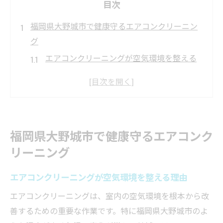
目次
福岡県大野城市で健康守るエアコンクリーニン
グ
エアコンクリーニングが空気環境を整える
理由
健康維持に役立つエアコンクリーニングの
効果
家族の安心を支えるエアコンクリーニング
福岡県大野城市で健康守るエアコンク
の方法
リーニング
エアコンクリーニングで快適な生活空間を
実現
エアコンクリーニングが空気環境を整える理由
清潔な空気がもたらすエアコンクリーニン
エアコンクリーニングは、室内の空気環境を根本から改
グの価値
善するための重要な作業です。特に福岡県大野城市のよ
エアコンクリーニングが家族の治癒に役立つ理