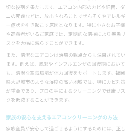
エアコンクリーニング専門家の清掃ポイン
切な役割を果たします。エアコン内部のカビや細菌、ダ
ト紹介
ニの死骸などは、放出されることでぜんそくやアレルギ
ー症状を引き起こす原因となります。特に小さなお子様
家庭で真似できるエアコンクリーニングの
や高齢者がいるご家庭では、定期的な清掃により疾患リ
工夫
スクを大幅に減らすことができます。
エアコンクリーニングと節約を両立させる
方法
また、清潔なエアコンは治癒の観点からも注目されてい
ます。例えば、風邪やインフルエンザの回復期において
エアコンクリーニング後の快適空間を体感
も、清潔な空気環境が体力回復をサポートします。福岡
しよう
県大野城市のような湿度の高い地域では、特にカビ対策
口コミで選ぶエアコンクリーニングの信頼性
が重要であり、プロの手によるクリーニングで健康リス
口コミ評価で選ぶエアコンクリーニングの
クを低減することができます。
基準
満足度が高いエアコンクリーニングの特徴
家族の安心を支えるエアコンクリーニングの方法
とは
家族全員が安心して過ごせるようにするためには、正し
実際のエアコンクリーニング利用者の声を