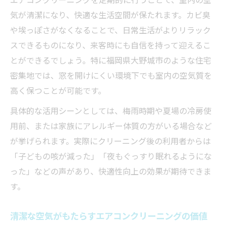
清掃の質が治癒と家計に与える影響を解説
気が清潔になり、快適な生活空間が保たれます。カビ臭
や埃っぽさがなくなることで、日常生活がよりリラック
生活を守るエアコンクリーニングの真価に迫る
スできるものになり、来客時にも自信を持って迎えるこ
エアコンクリーニングが生活改善に与える
とができるでしょう。特に福岡県大野城市のような住宅
影響
密集地では、窓を開けにくい環境下でも室内の空気質を
家庭の健康を守るためのエアコンクリーニ
高く保つことが可能です。
ング
具体的な活用シーンとしては、梅雨時期や夏場の冷房使
エアコンクリーニングと長期的な安心の関
用前、または家族にアレルギー体質の方がいる場合など
係
が挙げられます。実際にクリーニング後の利用者からは
生活サービス比較で分かるエアコンクリー
「子どもの咳が減った」「夜もぐっすり眠れるようにな
ニングの重要性
った」などの声があり、快適性向上の効果が期待できま
エアコンクリーニング導入後の暮らしの変
す。
化
清潔な空気がもたらすエアコンクリーニングの価値