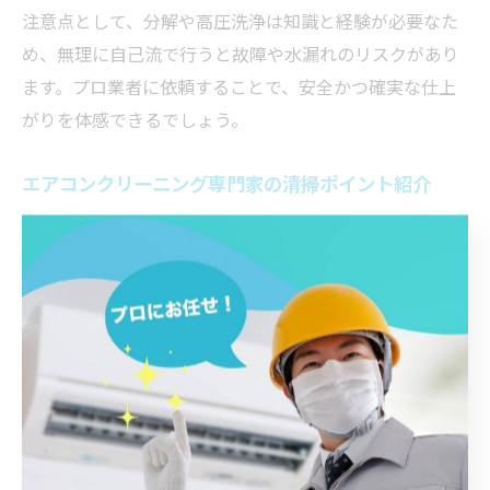
注意点として、分解や高圧洗浄は知識と経験が必要なた
め、無理に自己流で行うと故障や水漏れのリスクがあり
ます。プロ業者に依頼することで、安全かつ確実な仕上
がりを体感できるでしょう。
エアコンクリーニング専門家の清掃ポイント紹介
専門家が重視するエアコンクリーニングの清掃ポイント
は、単なる表面の清掃にとどまりません。特に、熱交換
器やドレンパン、送風ファンの徹底洗浄が重要です。こ
れらのパーツにはカビや細菌、埃が溜まりやすく、放置
すると室内空気の質に影響を及ぼします。
また、福岡県大野城市のような湿度の高い地域では、カ
ビの繁殖リスクが高まります。専門家は洗浄後に防カビ
コーティングを施すことも多く、長期間清潔な状態を維