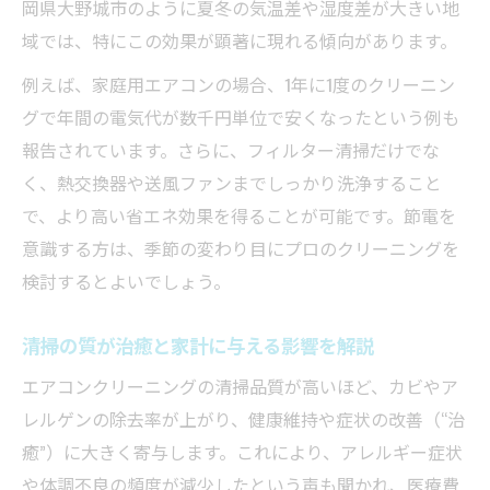
岡県大野城市のように夏冬の気温差や湿度差が大きい地
域では、特にこの効果が顕著に現れる傾向があります。
例えば、家庭用エアコンの場合、1年に1度のクリーニン
グで年間の電気代が数千円単位で安くなったという例も
報告されています。さらに、フィルター清掃だけでな
く、熱交換器や送風ファンまでしっかり洗浄すること
で、より高い省エネ効果を得ることが可能です。節電を
意識する方は、季節の変わり目にプロのクリーニングを
検討するとよいでしょう。
清掃の質が治癒と家計に与える影響を解説
エアコンクリーニングの清掃品質が高いほど、カビやア
レルゲンの除去率が上がり、健康維持や症状の改善（“治
癒”）に大きく寄与します。これにより、アレルギー症状
や体調不良の頻度が減少したという声も聞かれ、医療費