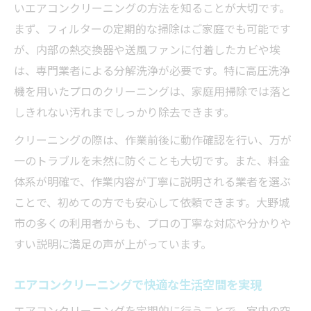
いエアコンクリーニングの方法を知ることが大切です。
紹介
まず、フィルターの定期的な掃除はご家庭でも可能です
エアコンクリーニングの信頼性を判断する
が、内部の熱交換器や送風ファンに付着したカビや埃
ポイント
は、専門業者による分解洗浄が必要です。特に高圧洗浄
エアコンクリーニング選びで後悔しないた
機を用いたプロのクリーニングは、家庭用掃除では落と
めに
しきれない汚れまでしっかり除去できます。
清掃の質がもたらす健康と節約の成果とは
クリーニングの際は、作業前後に動作確認を行い、万が
エアコンクリーニングで得られる節約効果
一のトラブルを未然に防ぐことも大切です。また、料金
の実態
体系が明確で、作業内容が丁寧に説明される業者を選ぶ
健康を守るエアコンクリーニングの清掃品
ことで、初めての方でも安心して依頼できます。大野城
質
市の多くの利用者からも、プロの丁寧な対応や分かりや
費用対効果を高めるエアコンクリーニング
すい説明に満足の声が上がっています。
の選び方
エアコンクリーニングで快適な生活空間を実現
エアコンクリーニングで電気代を効率的に
削減
エアコンクリーニングを定期的に行うことで、室内の空