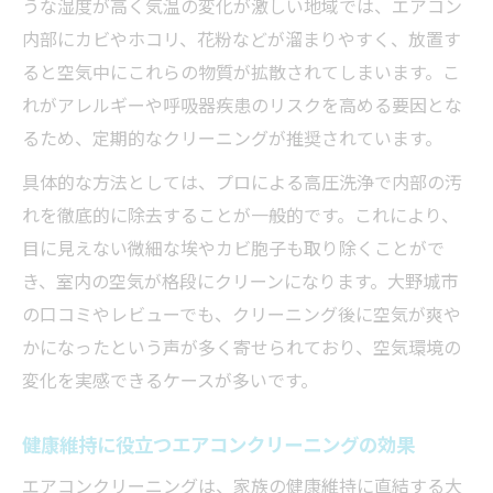
うな湿度が高く気温の変化が激しい地域では、エアコン
由
内部にカビやホコリ、花粉などが溜まりやすく、放置す
エアコンクリーニングでカビや菌を徹底除
ると空気中にこれらの物質が拡散されてしまいます。こ
去
れがアレルギーや呼吸器疾患のリスクを高める要因とな
治癒効果を高めるエアコンクリーニング習
るため、定期的なクリーニングが推奨されています。
慣
具体的な方法としては、プロによる高圧洗浄で内部の汚
アレルギー対策にエアコンクリーニングが
れを徹底的に除去することが一般的です。これにより、
有効
目に見えない微細な埃やカビ胞子も取り除くことがで
エアコンクリーニングで健康リスクを軽減
き、室内の空気が格段にクリーンになります。大野城市
する方法
の口コミやレビューでも、クリーニング後に空気が爽や
実体験から見るエアコンクリーニングの治
かになったという声が多く寄せられており、空気環境の
癒事例
変化を実感できるケースが多いです。
快適な空気環境を作るプロのクリーニング術
健康維持に役立つエアコンクリーニングの効果
プロの技で差が出るエアコンクリーニング
の手順
エアコンクリーニングは、家族の健康維持に直結する大