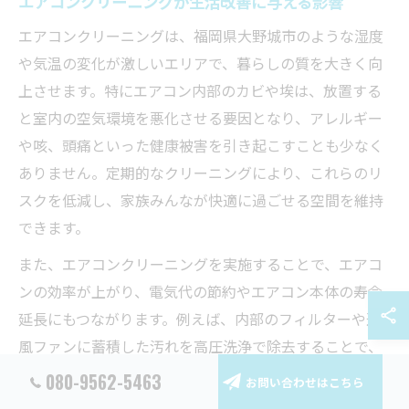
エアコンクリーニングが生活改善に与える影響
エアコンクリーニングは、福岡県大野城市のような湿度
や気温の変化が激しいエリアで、暮らしの質を大きく向
上させます。特にエアコン内部のカビや埃は、放置する
と室内の空気環境を悪化させる要因となり、アレルギー
や咳、頭痛といった健康被害を引き起こすことも少なく
ありません。定期的なクリーニングにより、これらのリ
スクを低減し、家族みんなが快適に過ごせる空間を維持
できます。
また、エアコンクリーニングを実施することで、エアコ
ンの効率が上がり、電気代の節約やエアコン本体の寿命
延長にもつながります。例えば、内部のフィルターや送
風ファンに蓄積した汚れを高圧洗浄で除去することで、
冷暖房の効きが良くなり、必要な電力も抑えられます。
080-9562-5463
お問い合わせはこちら
こうした効果は、口コミやレビューにも多く見られ、実