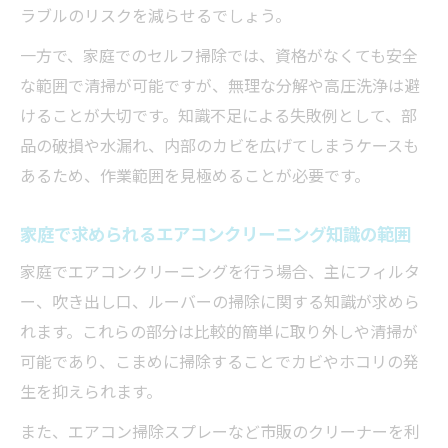
ラブルのリスクを減らせるでしょう。
要
一方で、家庭でのセルフ掃除では、資格がなくても安全
エアコンクリーニング自分でカビを除去す
な範囲で清掃が可能ですが、無理な分解や高圧洗浄は避
るコツ
けることが大切です。知識不足による失敗例として、部
カビ・ホコリ発生を抑えるエアコン掃除の
品の破損や水漏れ、内部のカビを広げてしまうケースも
頻度
あるため、作業範囲を見極めることが必要です。
害虫リスクも防ぐ効果的なエアコンクリーニン
グ
家庭で求められるエアコンクリーニング知識の範囲
エアコンクリーニングでゴキブリ侵入を防
家庭でエアコンクリーニングを行う場合、主にフィルタ
止する方法
ー、吹き出し口、ルーバーの掃除に関する知識が求めら
エアコン内部の害虫対策に有効な掃除知識
れます。これらの部分は比較的簡単に取り外しや清掃が
セルフ掃除で害虫リスクを減らす工夫とポ
可能であり、こまめに掃除することでカビやホコリの発
イント
生を抑えられます。
エアコンクリーニング知識で安心な住まい
また、エアコン掃除スプレーなど市販のクリーナーを利
を守る