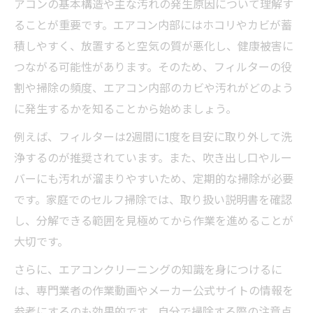
アコンの基本構造や主な汚れの発生原因について理解す
本
ることが重要です。エアコン内部にはホコリやカビが蓄
自分でできるエアコンクリーニング基本手
積しやすく、放置すると空気の質が悪化し、健康被害に
順
つながる可能性があります。そのため、フィルターの役
安全にエアコンクリーニングを行うセルフ
割や掃除の頻度、エアコン内部のカビや汚れがどのよう
掃除のコツ
に発生するかを知ることから始めましょう。
エアコンクリーニング用洗剤や機材選びの
例えば、フィルターは2週間に1度を目安に取り外して洗
ポイント
浄するのが推奨されています。また、吹き出し口やルー
フィルター掃除から内部清掃までの流れを
バーにも汚れが溜まりやすいため、定期的な掃除が必要
解説
です。家庭でのセルフ掃除では、取り扱い説明書を確認
エアコンクリーニングで注意すべき作業ポ
し、分解できる範囲を見極めてから作業を進めることが
イント
大切です。
高圧洗浄を自分で行う際の注意点を解説
さらに、エアコンクリーニングの知識を身につけるに
エアコンクリーニング高圧洗浄のリスクと
は、専門業者の作業動画やメーカー公式サイトの情報を
対策
参考にするのも効果的です。自分で掃除する際の注意点