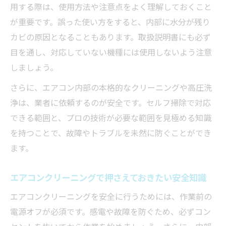
用する際は、使用方法や注意点をよく理解しておくこと
害虫リスクを考慮したエアコン掃除実践法
が重要です。誤った使い方をすると、内部に水分が残り
業者選びで失敗しないための見極め方
カビの原因となることもあります。取扱説明書にも必ず
信頼できるエアコンクリーニング業者の選
目を通し、対応していない機種には使用しないよう注意
び方
しましょう。
エアコンクリーニング業者で多い失敗例と
さらに、エアコン内部の本格的なクリーニングや高圧洗
対策
浄は、業者に依頼するのが安全です。セルフ掃除で対応
業者選定時に確認したいエアコンクリーニ
できる範囲と、プロの技術が必要な範囲を見極める知識
ング知識
を持つことで、故障やトラブルを未然に防ぐことができ
自分でも比較できるエアコンクリーニング
ます。
業者の特徴
エアコンクリーニングで押さえておきたい安全知識
エアコンクリーニング業者依頼のメリット
と注意点
エアコンクリーニングを安全に行うためには、作業前の
電源オフが必須です。感電や故障を防ぐため、必ずコン