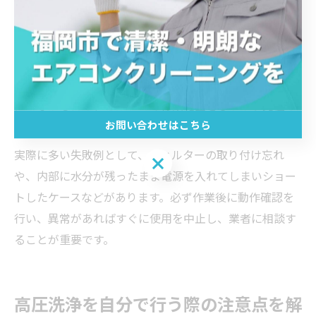
を傷めたり、故障の原因になることがあります。エアコ
ン掃除用のスプレーは、説明書をよく読み、適切な使用
方法を守ることが大切です。分解や高圧洗浄など、専門
的な作業を無理に行うと、逆にエアコンの故障や水漏れ
につながるため、セルフでの作業範囲をしっかり見極め
お問い合わせはこちら
ましょう。
実際に多い失敗例として、フィルターの取り付け忘れ
お問い合わせはこちら
や、内部に水分が残ったまま電源を入れてしまいショー
トしたケースなどがあります。必ず作業後に動作確認を
行い、異常があればすぐに使用を中止し、業者に相談す
ることが重要です。
高圧洗浄を自分で行う際の注意点を解