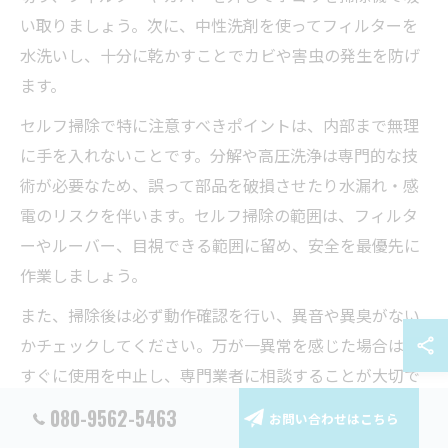
い取りましょう。次に、中性洗剤を使ってフィルターを
水洗いし、十分に乾かすことでカビや害虫の発生を防げ
ます。
セルフ掃除で特に注意すべきポイントは、内部まで無理
に手を入れないことです。分解や高圧洗浄は専門的な技
術が必要なため、誤って部品を破損させたり水漏れ・感
電のリスクを伴います。セルフ掃除の範囲は、フィルタ
ーやルーバー、目視できる範囲に留め、安全を最優先に
作業しましょう。
また、掃除後は必ず動作確認を行い、異音や異臭がない
かチェックしてください。万が一異常を感じた場合は、
すぐに使用を中止し、専門業者に相談することが大切で
す。セルフ掃除の成功例として、こまめなフィルター清
080-9562-5463
お問い合わせはこちら
掃でエアコンの風量や効率が改善され、電気代の節約に