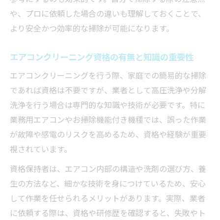
自分で高圧洗浄する際の準備と注意ポイン
や、プロに依頼した場合の違いも理解しておくことで、
ト
より安全かつ効率的な掃除が可能になります。
高圧洗浄でエアコンを傷めないための知識
エアコンクリーニング資格の有無と知識の重要性
必要
エアコンクリーニングで汚水の扱い方を徹
エアコンクリーニングを行う際、家庭での簡易的な掃除
底解説
であれば資格は不要ですが、業者として高圧洗浄や分解
洗浄を行う場合は専門的な知識や技術が必要です。特に
安全なエアコンクリーニング高圧洗浄の方
業務用エアコンやお掃除機能付き機種では、誤った作業
法
が故障や感電のリスクを高めるため、資格や経験が重要
エアコン内部のカビやホコリ対策の実践法
視されています。
エアコンクリーニングでカビを防ぐ具体的
な対策
資格保持者は、エアコン内部の構造や洗剤の選び方、養
生の方法など、細かな技術を身につけているため、安心
ホコリ対策も万全にするエアコンクリーニ
して作業を任せられるメリットがあります。実際、業者
ング方法
に依頼する際は、資格や研修歴を確認すると、失敗やト
セルフ掃除で内部カビ防止のための知識必