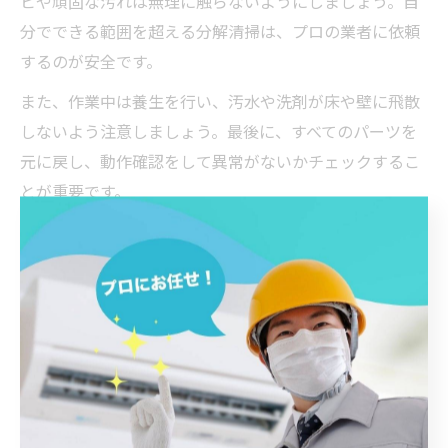
ビや頑固な汚れは無理に触らないようにしましょう。自
分でできる範囲を超える分解清掃は、プロの業者に依頼
するのが安全です。
また、作業中は養生を行い、汚水や洗剤が床や壁に飛散
しないよう注意しましょう。最後に、すべてのパーツを
元に戻し、動作確認をして異常がないかチェックするこ
とが重要です。
エアコンクリーニングで注意すべき作業ポイント
エアコンクリーニングを行う際は、いくつかの注意点を
押さえておくことが失敗やトラブルを防ぐ鍵となりま
す。まず、電源を切る・プラグを抜くという基本的な安
全対策は必ず守りましょう。濡れた手で触ると感電のリ
スクがあります。
また、誤った洗剤や機材の使用は、エアコン内部の部品