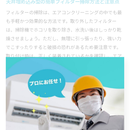
天井埋め込み型の簡単フィルター掃除方法と注意点
フィルターの掃除は、エアコンクリーニングの中でも最
も手軽かつ効果的な方法です。取り外したフィルター
は、掃除機でホコリを取り除き、水洗い後はしっかり乾
燥させましょう。ただし、無理に引っ張ったり、強い力
でこすったりすると破損の恐れがあるため要注意です。
取り付け時は、正しく装着されているかを確認し、エア
コンの動作確認も忘れずに行いましょう。
エアコンクリーニング効果を高める自宅でのコツ
自宅でのクリーニング効果を高めるには、掃除の頻度と
範囲が重要です。月1回のフィルター清掃に加え、季節の
変わり目には外装パネルの拭き掃除も実施しましょう。
さらに、室内のホコリ対策や換気を心がけることで、エ
アコン内部の汚れの蓄積を抑えられます。こうした日常