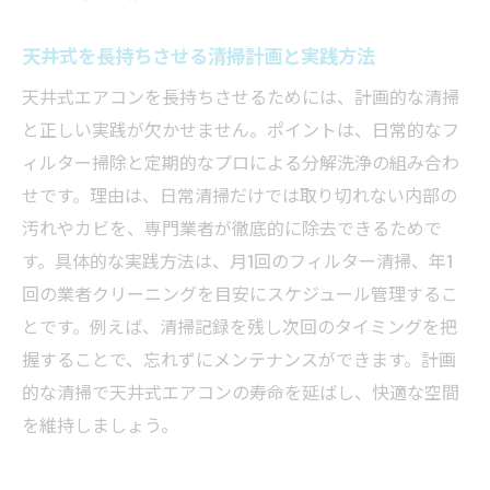
エアコンクリーニング費用を比較する際の
注意点
天井式を長持ちさせる清掃計画と実践方法
業務用エアコンの掃除料金と家庭用の違い
天井式エアコンを長持ちさせるためには、計画的な清掃
を解説
と正しい実践が欠かせません。ポイントは、日常的なフ
天井式エアコンクリーニング費用の内訳と
ィルター掃除と定期的なプロによる分解洗浄の組み合わ
特徴
せです。理由は、日常清掃だけでは取り切れない内部の
エアコンクリーニング費用を抑えるコツと
汚れやカビを、専門業者が徹底的に除去できるためで
タイミング
す。具体的な実践方法は、月1回のフィルター清掃、年1
天井埋め込み型の掃除料金が変動する要因
回の業者クリーニングを目安にスケジュール管理するこ
業者選びで失敗しないための基準
とです。例えば、清掃記録を残し次回のタイミングを把
天井埋め込みエアコンクリーニング業者選
握することで、忘れずにメンテナンスができます。計画
びの基準
的な清掃で天井式エアコンの寿命を延ばし、快適な空間
を維持しましょう。
エアコンクリーニング信頼できる業者の見
極め方