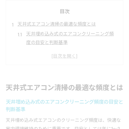
目次
天井式エアコン清掃の最適な頻度とは
天井埋め込み式のエアコンクリーニング頻
度の目安と判断基準
エアコンクリーニングで快適さを保つ理想
の間隔とは
エアコンクリーニング頻度を左右する使用
環境のポイント
天井式エアコン清掃の最適な頻度とは
天井埋め込みエアコンの清掃周期と業者利
用のタイミング
天井埋め込み式のエアコンクリーニング頻度の目安と
エアコンクリーニングで防ぐカビや汚れの
判断基準
蓄積対策
天井埋め込み式エアコンのクリーニング頻度は、快適な
天井式を長持ちさせる清掃計画と実践方法
室内環境維持のために重要です。目安としては年に1～2