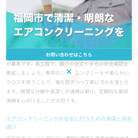
的な管理を積み重ねることで、エアコン本来の性能が長
く維持されます。
自分でできる天井埋め込みエアコンの簡易清掃の手順
簡易清掃の手順は、電源オフ・脚立設置・カバーとフィ
ルターの取り外し・掃除機がけ・水洗い・乾燥・再設置
お問い合わせはこちら
が基本です。各工程で、脚立の安定や手元の安全確認を
お問い合わせはこちら
徹底しましょう。専用のクリーニングシートや柔らかい
クロスを使うことで、傷を防ぎつつ丁寧に汚れを落とせ
ます。無理な分解や奥深くの清掃は避け、定期的な簡易
清掃を心がけることが大切です。
エアコンクリーニングを安全に行うための準備と道具
選び