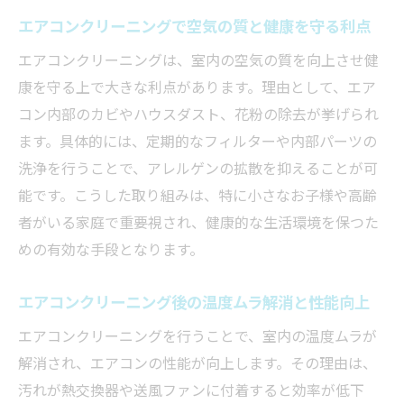
するコツ
エアコンクリーニングで空気の質と健康を守る利点
天井式エアコンの清潔を維持する日常メン
エアコンクリーニングは、室内の空気の質を向上させ健
テナンス
康を守る上で大きな利点があります。理由として、エア
エアコンクリーニング後に注意したい再汚
コン内部のカビやハウスダスト、花粉の除去が挙げられ
染対策
ます。具体的には、定期的なフィルターや内部パーツの
天井埋め込み型の性能維持に役立つチェッ
洗浄を行うことで、アレルゲンの拡散を抑えることが可
クポイント
能です。こうした取り組みは、特に小さなお子様や高齢
者がいる家庭で重要視され、健康的な生活環境を保つた
めの有効な手段となります。
エアコンクリーニング後の温度ムラ解消と性能向上
エアコンクリーニングを行うことで、室内の温度ムラが
解消され、エアコンの性能が向上します。その理由は、
汚れが熱交換器や送風ファンに付着すると効率が低下