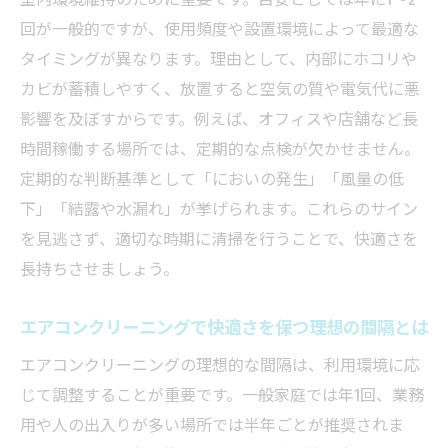
エアコンクリーニングで得られる快適空間
回が一般的ですが、使用頻度や設置環境によって最適な
天井埋め込みエアコンクリーニングの快適
タイミングが異なります。理由として、内部にホコリや
空間への影響
カビが蓄積しやすく、放置すると空気の質や電気代に悪
影響を及ぼすからです。例えば、オフィスや店舗など長
エアコンクリーニングで空気の質と健康を
時間稼働する場所では、定期的な点検が欠かせません。
守る利点
定期的な判断基準として「においの発生」「風量の低
エアコンクリーニング後の温度ムラ解消と
下」「結露や水漏れ」が挙げられます。これらのサイン
性能向上
を見逃さず、適切な時期に清掃を行うことで、快適さを
天井式エアコン清掃がもたらすストレスフ
長持ちさせましょう。
リーな居住環境
エアコンクリーニングで防げるアレルギー
エアコンクリーニングで快適さを保つ理想の間隔とは
や臭いの対策
エアコンクリーニングの理想的な間隔は、利用環境に応
天井埋め込み型の快適さを実感できる掃除
じて調整することが重要です。一般家庭では年1回、業務
の重要性
用や人の出入りが多い場所では半年ごとが推奨されま
自分でできる天井埋め込み型の掃除術を解説