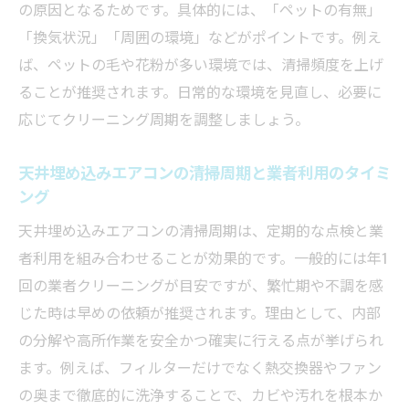
の原因となるためです。具体的には、「ペットの有無」
性能維持術
「換気状況」「周囲の環境」などがポイントです。例え
天井埋め込み型の電気代節約に役立つ掃除
ば、ペットの毛や花粉が多い環境では、清掃頻度を上げ
の工夫
ることが推奨されます。日常的な環境を見直し、必要に
エアコンクリーニングによる効率運転とコ
応じてクリーニング周期を調整しましょう。
スト削減
天井埋め込みエアコンの清掃周期と業者利用のタイミ
天井エアコンの寿命を延ばす定期的なメン
ング
テナンス
天井埋め込みエアコンの清掃周期は、定期的な点検と業
エアコンクリーニングで節約と快適さを両
者利用を組み合わせることが効果的です。一般的には年1
立する方法
回の業者クリーニングが目安ですが、繁忙期や不調を感
天井式エアコンのトラブル予防と掃除の重
じた時は早めの依頼が推奨されます。理由として、内部
要性
の分解や高所作業を安全かつ確実に行える点が挙げられ
複雑な天井埋め込みエアコンも安心の対策法
ます。例えば、フィルターだけでなく熱交換器やファン
複雑な天井埋め込み型のエアコンクリーニ
の奥まで徹底的に洗浄することで、カビや汚れを根本か
ング対応法