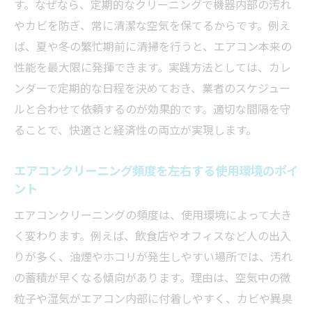
す。なぜなら、定期的なクリーニングで機器内部の汚れ
天井埋め込みエアコンを自分で掃除する基
やカビを防ぎ、常に清潔な空気を保てるからです。例え
本手順
ば、夏や冬の繁忙期前に清掃を行うと、エアコン本来の
エアコンクリーニングのプロが教えるセル
性能を最大限に発揮できます。実践方法としては、カレ
フメンテナンス術
ンダーで定期的な日程を決めておき、業者のスケジュー
天井埋め込み型の簡単フィルター掃除方法
ルと合わせて依頼するのが効果的です。適切な間隔を守
と注意点
ることで、快適さと経済性の両立が実現します。
エアコンクリーニング効果を高める自宅で
エアコンクリーニング頻度を左右する使用環境のポイ
のコツ
ント
自分でできる天井埋め込みエアコンの簡易
エアコンクリーニングの頻度は、使用環境によって大き
清掃の手順
く変わります。例えば、飲食店やオフィスなど人の出入
エアコンクリーニングを安全に行うための
りが多く、油煙やホコリが発生しやすい場所では、汚れ
準備と道具選び
の蓄積が早くなる傾向があります。理由は、空気中の微
天井エアコンの性能維持と節約の秘訣
粒子や湿気がエアコン内部に付着しやすく、カビや異臭
エアコンクリーニングで実現する天井式の