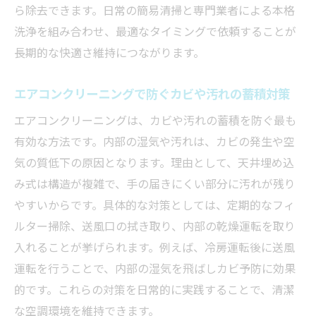
ら除去できます。日常の簡易清掃と専門業者による本格
エアコンクリーニング業者選びで安心でき
洗浄を組み合わせ、最適なタイミングで依頼することが
るポイント
長期的な快適さ維持につながります。
天井埋め込みエアコンの構造理解と掃除の
工夫
エアコンクリーニングで防ぐカビや汚れの蓄積対策
プロに依頼すべき天井埋め込み型の清掃ポ
エアコンクリーニングは、カビや汚れの蓄積を防ぐ最も
イント
有効な方法です。内部の湿気や汚れは、カビの発生や空
エアコンクリーニングが難しい場合の安全
気の質低下の原因となります。理由として、天井埋め込
対策
み式は構造が複雑で、手の届きにくい部分に汚れが残り
天井式エアコンの特殊構造に適した掃除方
やすいからです。具体的な対策としては、定期的なフィ
法
ルター掃除、送風口の拭き取り、内部の乾燥運転を取り
入れることが挙げられます。例えば、冷房運転後に送風
エアコンクリーニング費用相場を知るポイント
運転を行うことで、内部の湿気を飛ばしカビ予防に効果
天井埋め込みエアコンクリーニングの料金
的です。これらの対策を日常的に実践することで、清潔
目安とは
な空調環境を維持できます。