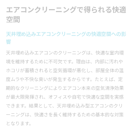
業者によるサービス内容と料金比較のポイ
エアコンクリーニングで得られる快適
ント
空間
天井式エアコンクリーニングで重視すべき
対応力
天井埋め込みエアコンクリーニングの快適空間への影
口コミや実績から選ぶ安心できる業者の条
響
件
天井埋め込みエアコンのクリーニングは、快適な室内環
エアコンクリーニング依頼時の確認事項と
境を維持するために不可欠です。理由は、内部に汚れや
注意点
ホコリが蓄積されると空気循環が悪化し、部屋全体の温
掃除後の効果を最大化するコツと注意点
度ムラや不快な臭いが発生するからです。たとえば、定
エアコンクリーニング後の快適さを長持ち
期的なクリーニングによりエアコン本来の空気清浄効果
させる方法
が最大限発揮され、オフィスや自宅で快適な空間を実感
できます。結果として、天井埋め込み型エアコンのクリ
天井埋め込みエアコン掃除後の効果的な使
ーニングは、快適さを長く維持するための基本的な対策
い方
となります。
掃除後のエアコンクリーニング効果を実感